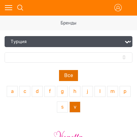
Бренды
Все
a
c
d
f
g
h
j
l
m
p
s
v