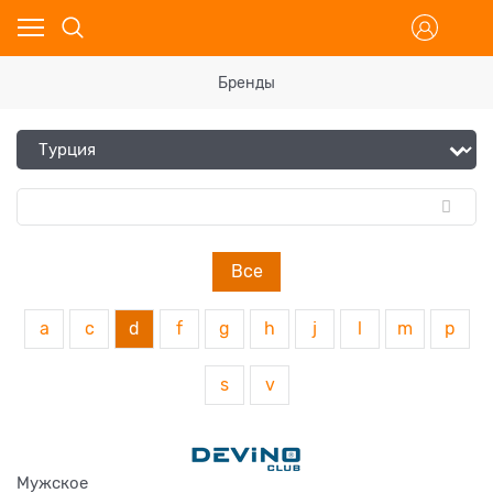
Бренды
Все
a
c
d
f
g
h
j
l
m
p
s
v
Мужское